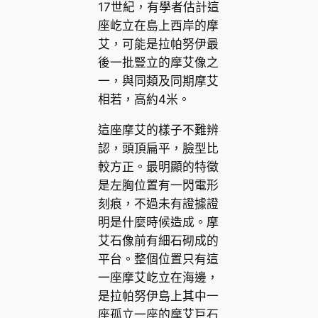
17世紀，有學者估計這
座屹立在島上西岸的摩
艾，可能是拉帕努伊最
後一批豎立的摩艾像之
一，與同類及同期摩艾
相若，高約4米。
這座摩艾的樣子不難辨
認，頭頂扁平，臉型比
較方正。最明顯的特徵
是左胸位置有一閃電形
刻痕，不過未有證據證
明是什麼時候造成。摩
艾石像前有細石砌成的
平台。整個位置只有這
一座摩艾屹立在海邊，
是拉帕努伊島上其中一
座孤立一座的摩艾巨石