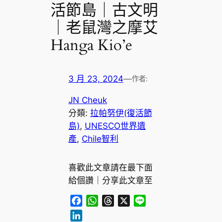
活節島｜古文明
｜老鼠灣之摩艾
Hanga Kio’e
3 月 23, 2024
—
作者:
JN Cheuk
分類:
拉帕努伊(復活節
島)
, 
UNESCO世界遺
產
, 
Chile智利
喜歡此文章請在最下面
給個讚｜分享此文章至
F
W
T
X
L
a
h
h
i
L