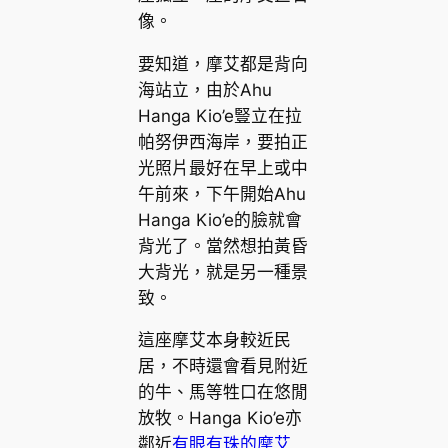
像。
要知道，摩艾都是背向
海站立，由於Ahu
Hanga Kio’e豎立在拉
帕努伊西海岸，要拍正
光照片最好在早上或中
午前來，下午開始Ahu
Hanga Kio’e的臉就會
背光了。當然想拍黃昏
大背光，就是另一種景
致。
這座摩艾本身較近民
居，不時還會看見附近
的牛、馬等牲口在悠閒
放牧。Hanga Kio’e亦
鄰近
有眼有珠的摩艾