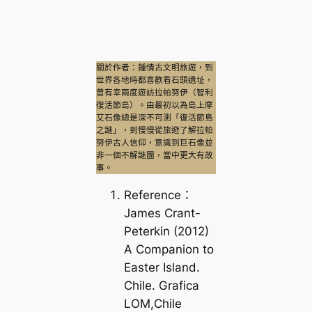
關於作者：鍾情古文明旅遊，到
世界各地時都喜歡看石頭遺址，
曾有幸兩度遊訪拉帕努伊（智利
復活節島）。由最初以為島上摩
艾石像總是深不可測「復活節島
之謎」，到慢慢從旅遊了解拉帕
努伊古人信仰，意識到巨石像並
非一個不解謎團，當中更大有故
事。
Reference：
James Crant-
Peterkin (2012)
A Companion to
Easter Island.
Chile. Grafica
LOM,Chile