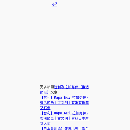
↩︎
更多相關
智利及拉帕努伊（復活
節島）
文章
【智利】Rapa Nui 拉帕努伊-
復活節島｜古文明｜有眼有珠摩
艾石像
【智利】Rapa Nui 拉帕努伊-
復活節島｜古文明｜曾遊日本摩
艾大使
【日本香川縣】守護小島｜瀨戶