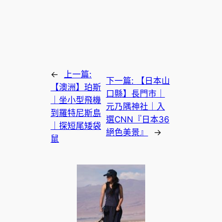
←
上一篇:
下一篇:
【日本山
【澳洲】珀斯
口縣】長門市｜
｜坐小型飛機
元乃隅神社｜入
到羅特尼斯島
選CNN『日本36
｜探短尾矮袋
絕色美景』
→
鼠