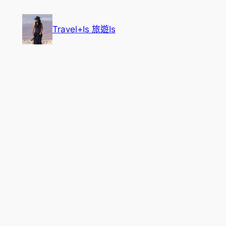
跳
至
Travel+Is 旅遊Is
主
要
內
容