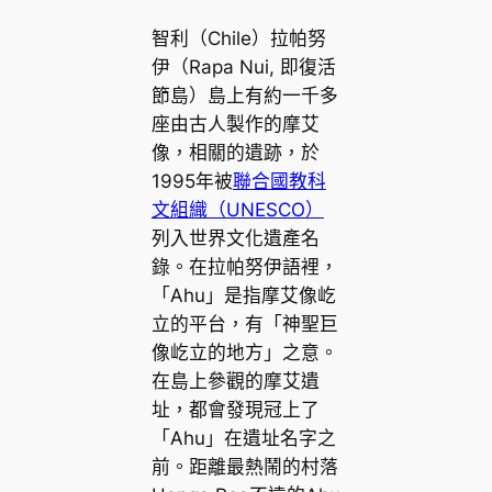
c
a
r
n
i
e
t
e
e
智利（Chile）拉帕努
n
b
s
a
k
伊（Rapa Nui, 即復活
o
A
d
e
節島）島上有約一千多
o
p
s
d
座由古人製作的摩艾
k
p
I
像，相關的遺跡，於
n
1995年被
聯合國教科
文組織（UNESCO）
列入世界文化遺產名
錄。在拉帕努伊語裡，
「Ahu」是指摩艾像屹
立的平台，有「神聖巨
像屹立的地方」之意。
在島上參觀的摩艾遺
址，都會發現冠上了
「Ahu」在遺址名字之
前。距離最熱鬧的村落