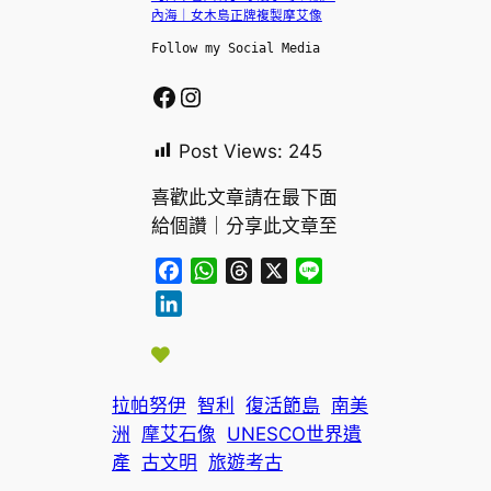
內海｜女木島正牌複製摩艾像
Follow my Social Media
Facebook
Instagram
Post Views:
245
喜歡此文章請在最下面
給個讚｜分享此文章至
F
W
T
X
L
a
h
h
i
L
c
a
r
n
i
e
t
e
e
n
b
s
a
k
o
A
d
拉帕努伊
智利
復活節島
南美
e
o
p
s
洲
摩艾石像
UNESCO世界遺
d
k
p
I
產
古文明
旅遊考古
n